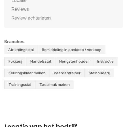
Locatie
Reviews
Review achterlaten
Branches
Africhtingsstal
Bemiddeling in aankoop / verkoop
Fokkerij
Handelsstal
Hengstenhouder
Instructie
Keuringsklaar maken
Paardentrainer
Stalhouderij
Trainingsstal
Zadelmak maken
Locatie van het bedrijf