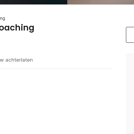
ing
coaching
w achterlaten