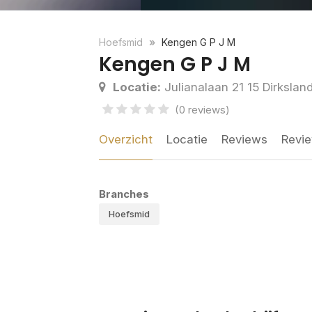
Hoefsmid
Kengen G P J M
Kengen G P J M
Locatie:
Julianalaan 21 15 Dirkslan
(0 reviews)
Overzicht
Locatie
Reviews
Revie
Branches
Hoefsmid