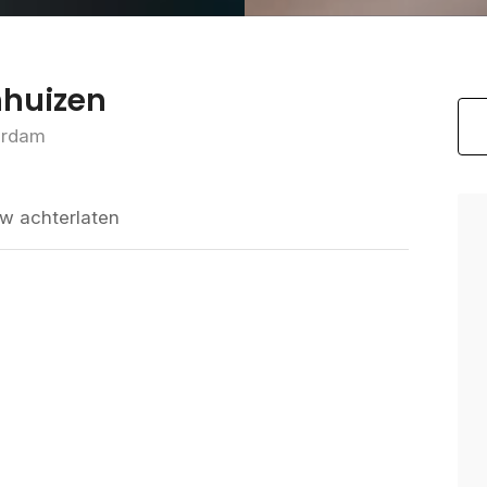
nhuizen
erdam
w achterlaten